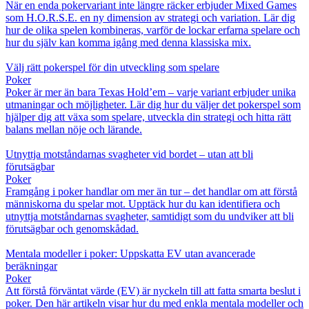
När en enda pokervariant inte längre räcker erbjuder Mixed Games
som H.O.R.S.E. en ny dimension av strategi och variation. Lär dig
hur de olika spelen kombineras, varför de lockar erfarna spelare och
hur du själv kan komma igång med denna klassiska mix.
Välj rätt pokerspel för din utveckling som spelare
Poker
Poker är mer än bara Texas Hold’em – varje variant erbjuder unika
utmaningar och möjligheter. Lär dig hur du väljer det pokerspel som
hjälper dig att växa som spelare, utveckla din strategi och hitta rätt
balans mellan nöje och lärande.
Utnyttja motståndarnas svagheter vid bordet – utan att bli
förutsägbar
Poker
Framgång i poker handlar om mer än tur – det handlar om att förstå
människorna du spelar mot. Upptäck hur du kan identifiera och
utnyttja motståndarnas svagheter, samtidigt som du undviker att bli
förutsägbar och genomskådad.
Mentala modeller i poker: Uppskatta EV utan avancerade
beräkningar
Poker
Att förstå förväntat värde (EV) är nyckeln till att fatta smarta beslut i
poker. Den här artikeln visar hur du med enkla mentala modeller och