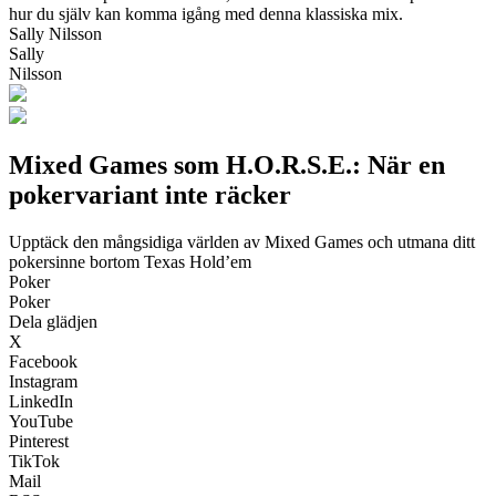
hur du själv kan komma igång med denna klassiska mix.
Sally Nilsson
Sally
Nilsson
Mixed Games som H.O.R.S.E.: När en
pokervariant inte räcker
Upptäck den mångsidiga världen av Mixed Games och utmana ditt
pokersinne bortom Texas Hold’em
Poker
Poker
Dela glädjen
X
Facebook
Instagram
LinkedIn
YouTube
Pinterest
TikTok
Mail