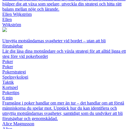
hjälper dig att växa som spelare, utveckla din strategi och hitta rätt
balans mellan nöje och lärande.
Ellen Wijkström
Ellen
Wijkström
Utnyttja motståndarnas svagheter vid bordet – utan att bli
förutsägbar
Lär dig läsa dina motståndare och växla strategi för att alltid ligga ett
steg före vid pokerbordet
Poker
Poker
Pokerstrategi
Spelpsykologi
Taktik
Kortspel
Pokertips
6 min
Framgång i poker handlar om mer än tur – det handlar om att förstå
människorna du spelar mot. Upptäck hur du kan identifiera och
utnyttja motståndarnas svagheter, samtidigt som du undviker att bli
förutsägbar och genomskådad.
Alice Magnusson
Alice