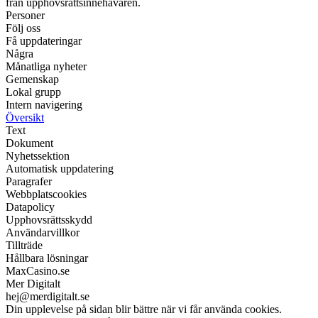
från upphovsrättsinnehavaren.
Personer
Följ oss
Få uppdateringar
Några
Månatliga nyheter
Gemenskap
Lokal grupp
Intern navigering
Översikt
Text
Dokument
Nyhetssektion
Automatisk uppdatering
Paragrafer
Webbplatscookies
Datapolicy
Upphovsrättsskydd
Användarvillkor
Tillträde
Hållbara lösningar
MaxCasino.se
Mer Digitalt
hej@merdigitalt.se
Din upplevelse på sidan blir bättre när vi får använda cookies.