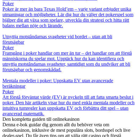
Poker
Poker är mer än bara Texas Hold’em – varje variant erbjuder unika
utmaningar och möjligheter. Lär dig hur du väljer det pokerspel som
hjälper dig att växa som spelare, utveckla din strategi och hitta rätt
balans mellan nöje och lärande.
Utnyttja motståndarnas svagheter vid bordet – utan att bli
förutsägbar
Poker
Framgång i poker handlar om mer än tur – det handlar om att förstå
människorna du spelar mot. Upptäck hur du kan identifiera och
utnyttja motståndarnas svagheter, samtidigt som du undviker att bli
förutsägbar och genomskådad.
Mentala modeller i poker: Uppskatta EV utan avancerade
beräkningar
Poker
Att förstå förväntat värde (EV) är nyckeln till att fatta smarta beslut i
poker. Den här artikeln visar hur du med enkla mentala modeller och
intuitiva tumregler kan uppskatta EV och förbättra ditt spel – utan
avancerad matematik.
Den kompletta guiden till onlinekasinon
Denna e-bok guidar dig genom allt du behöver veta om
onlinekasinon, inklusive de mest populära slots, bordsspel och live
dealer-spel. Du får även tips om att välja rätt casino och förstå