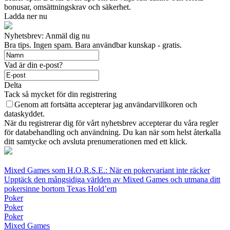
bonusar, omsättningskrav och säkerhet.
Ladda ner nu
Nyhetsbrev: Anmäl dig nu
Bra tips. Ingen spam. Bara användbar kunskap - gratis.
Vad är din e-post?
Delta
Tack så mycket för din registrering
Genom att fortsätta accepterar jag användarvillkoren och
dataskyddet.
När du registrerar dig för vårt nyhetsbrev accepterar du våra regler
för databehandling och användning. Du kan när som helst återkalla
ditt samtycke och avsluta prenumerationen med ett klick.
Mixed Games som H.O.R.S.E.: När en pokervariant inte räcker
Upptäck den mångsidiga världen av Mixed Games och utmana ditt
pokersinne bortom Texas Hold’em
Poker
Poker
Poker
Mixed Games