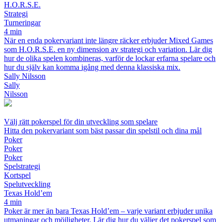
H.O.R.S.E.
Strategi
Turneringar
4 min
När en enda pokervariant inte längre räcker erbjuder Mixed Games
som H.O.R.S.E. en ny dimension av strategi och variation. Lär dig
hur de olika spelen kombineras, varför de lockar erfarna spelare och
hur du själv kan komma igång med denna klassiska mix.
Sally Nilsson
Sally
Nilsson
Välj rätt pokerspel för din utveckling som spelare
Hitta den pokervariant som bäst passar din spelstil och dina mål
Poker
Poker
Poker
Spelstrategi
Kortspel
Spelutveckling
Texas Hold’em
4 min
Poker är mer än bara Texas Hold’em – varje variant erbjuder unika
utmaningar och möjligheter. Lär dig hur du väljer det pokerspel som